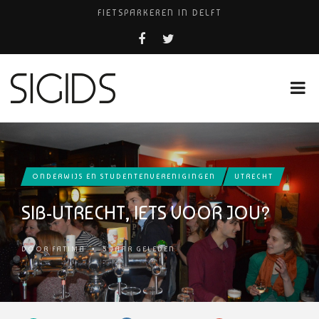
FIETSPARKEREN IN DELFT
PIZZERIA POMPEÏ ￼
USED PRODUCTS LEIDEN
BELEEF DE MAGIE VAN FILM BIJ KINEPOLIS
HUISARTSENPRAKTIJK BINCK-ZORG
ONDERWIJS EN STUDENTENVERENIGINGEN
UTRECHT
SIB-UTRECHT, IETS VOOR JOU?
DOOR
FATIMA
•
5 JAAR GELEDEN