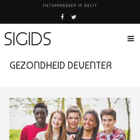
FIETSPARKEREN IN DELFT
PIZZERIA POMPEÏ ￼
USED PRODUCTS LEIDEN
BELEEF DE MAGIE VAN FILM BIJ KINEPOLIS
HUISARTSENPRAKTIJK BINCK-ZORG
GEZONDHEID DEVENTER
1 JAAR GELEDEN