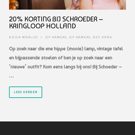
20% KORTING BIJ SCHROEDER –
KRINGLOOP HOLLAND
DOOR
MARLIES
•
OP KAMERS
,
OP KAMERS
,
DEN HAAG
Op zoek naar die ene hippe (mooie) lamp, vintage tafel
en bijpassende stoelen of ben je op zoek naar een
‘nieuwe’ outfit? Kom eens langs bij ons! Bij Schoeder –
…
LEES VERDER