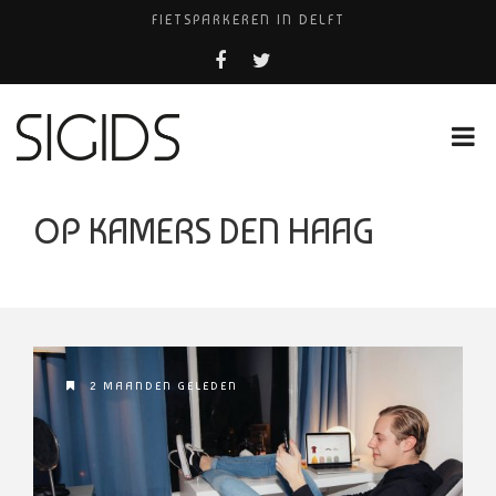
FIETSPARKEREN IN DELFT
PIZZERIA POMPEÏ ￼
BELEEF DE MAGIE VAN FILM BIJ KINEPOLIS
COCKTAILS ON THE SPOT!
HUISARTSENPRAKTIJK BINCK-ZORG
OP KAMERS DEN HAAG
2 MAANDEN GELEDEN