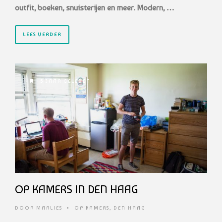
outfit, boeken, snuisterijen en meer. Modern, …
LEES VERDER
5 JAAR GELEDEN
OP KAMERS IN DEN HAAG
DOOR
MARLIES
•
OP KAMERS
,
DEN HAAG