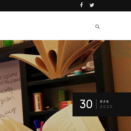
30
APR
2020