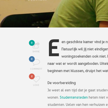
E
en geschikte kamer vind je n
0
Natuurlijk wil jij niet eindi
SHARE
woningzoekenden ook niet. H
0
naar wat er wordt aangeboden. Uiteind
COMMENT
beginnen met klussen, druipt het w
2
De voorbereiding
LOVE
Je weet al een tijd dat je gaat studer
wonen.
Studentensteden
heten niet v
studenten. Velen van hen verhuizen 