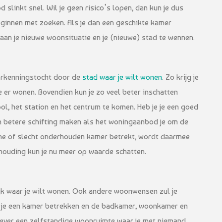
slinkt snel. Wil je geen risico’s lopen, dan kun je dus
ginnen met zoeken. Als je dan een geschikte kamer
aan je nieuwe woonsituatie en je (nieuwe) stad te wennen.
verkenningstocht door de
stad waar je wilt wonen
. Zo krijg je
e er wonen. Bovendien kun je zo veel beter inschatten
ol, het station en het centrum te komen. Heb je je een goed
 betere schifting maken als het woningaanbod je om de
eine of slecht onderhouden kamer betrekt, wordt daarmee
erhouding kun je nu meer op waarde schatten.
ijk waar je wilt wonen. Ook andere woonwensen zul je
Wil je een kamer betrekken en de badkamer, woonkamer en
liever een zelfstandige woonruimte waar je met niemand