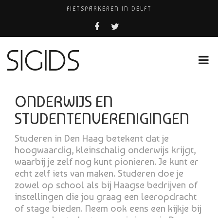
FIETSPARKEREN IN DELFT
FIETS KWIJT IN TILBURG?
PIZZERIA POMPEÏ ￼
USED PRODUCTS LEIDEN
HUISARTSENPRAKTIJK BINCK-ZORG
ONDERWIJS EN
STUDENTENVERENIGINGEN
Studeren in Den Haag betekent dat je
hoogwaardig, kleinschalig onderwijs krijgt,
waarbij je zelf nog kunt pionieren. Je kunt er
echt zelf iets van maken. Studeren doe je
zowel op school als bij Haagse bedrijven of
instellingen die jou graag een leeropdracht
of stage bieden. Neem ook eens een kijkje bij