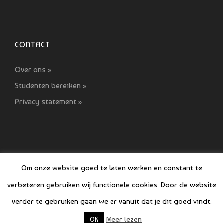
CONTACT
Over ons »
Studenten bereiken »
Privacy statement »
Om onze website goed te laten werken en constant te
verbeteren gebruiken wij functionele cookies. Door de website
© COPYRIGHT SI GIDS 2021-2022
verder te gebruiken gaan we er vanuit dat je dit goed vindt.
Meer lezen
OK