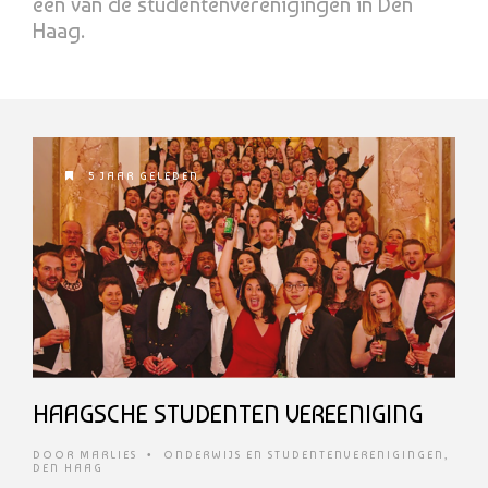
een van de studentenverenigingen in Den
Haag.
5 JAAR GELEDEN
HAAGSCHE STUDENTEN VEREENIGING
DOOR
MARLIES
•
ONDERWIJS EN STUDENTENVERENIGINGEN
,
DEN HAAG