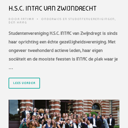
H.S.C. INTAC VAN ZWIJNDRECHT
DOOR
FATIMA
•
ONDERWIJS EN STUDENTENVERENIGINGEN
,
DEN HAAG
Studentenvereniging H.S.C. INTAC van Zwijndregt is sinds
haar oprichting een échte gezelligheidsvereniging. Met
ongeveer tweehonderd actieve leden, haar eigen
sociëteit en de mooiste feesten is INTAC de plek waar je
…
LEES VERDER
6 JAAR GELEDEN