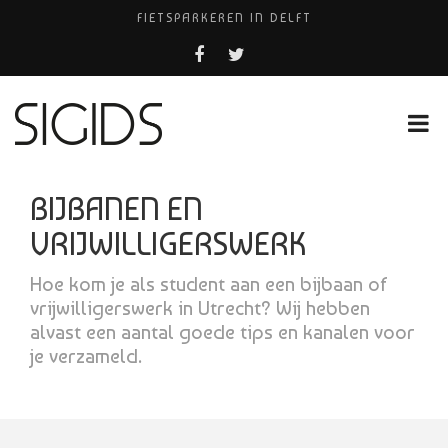
FIETSPARKEREN IN DELFT
PIZZERIA POMPEÏ ￼
BELEEF DE MAGIE VAN FILM BIJ KINEPOLIS
COCKTAILS ON THE SPOT!
HUISARTSENPRAKTIJK BINCK-ZORG
BIJBANEN EN
VRIJWILLIGERSWERK
Hoe kom je als student aan een bijbaan of
vrijwilligerswerk in Utrecht? Wij hebben
alvast een aantal goede tips en kanalen voor
je verzameld.