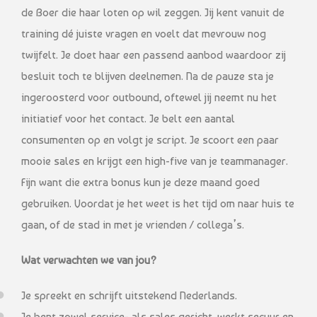
de Boer die haar loten op wil zeggen. Jij kent vanuit de
training dé juiste vragen en voelt dat mevrouw nog
twijfelt. Je doet haar een passend aanbod waardoor zij
besluit toch te blijven deelnemen. Na de pauze sta je
ingeroosterd voor outbound, oftewel jij neemt nu het
initiatief voor het contact. Je belt een aantal
consumenten op en volgt je script. Je scoort een paar
mooie sales en krijgt een high-five van je teammanager.
Fijn want die extra bonus kun je deze maand goed
gebruiken. Voordat je het weet is het tijd om naar huis te
gaan, of de stad in met je vrienden / collega’s.
Wat verwachten we van jou?
Je spreekt en schrijft uitstekend Nederlands.
Je bent zowel service- als sales gericht, werkt secuur en