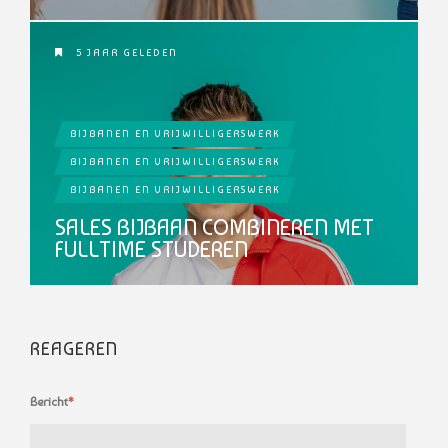
5 JAAR GELEDEN
BIJBANEN EN VRIJWILLIGERSWERK
BIJBANEN EN VRIJWILLIGERSWERK
BIJBANEN EN VRIJWILLIGERSWERK
SALES BIJBAAN COMBINEREN MET
FULLTIME STUDEREN
REAGEREN
Bericht
*