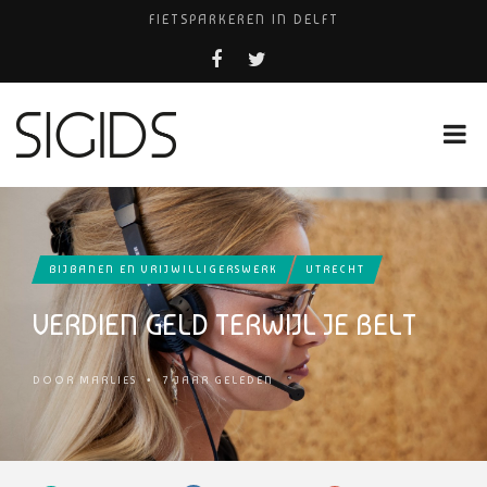
FIETSPARKEREN IN DELFT
PIZZERIA POMPEÏ ￼
USED PRODUCTS LEIDEN
BELEEF DE MAGIE VAN FILM BIJ KINEPOLIS
HUISARTSENPRAKTIJK BINCK-ZORG
BIJBANEN EN VRIJWILLIGERSWERK
UTRECHT
VERDIEN GELD TERWIJL JE BELT
DOOR
MARLIES
•
7 JAAR GELEDEN