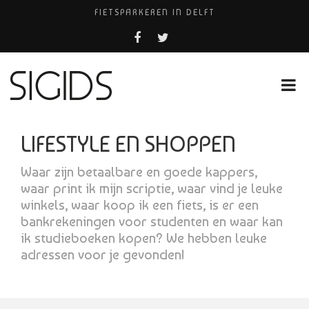
FIETSPARKEREN IN DELFT
FIETS KWIJT IN TILBURG?
PIZZERIA POMPEÏ ￼
USED PRODUCTS LEIDEN
HUISARTSENPRAKTIJK BINCK-ZORG
LIFESTYLE EN SHOPPEN
Waar zijn betaalbare en goede kappers,
waar print ik mijn scriptie, waar vind je leuke
winkels, waar koop ik een fiets, is er een
bankrekeningen voor studenten en waar kan
ik studieboeken kopen? We hebben leuke
adressen voor je gevonden!