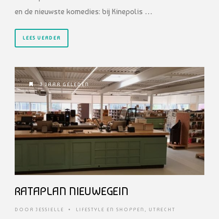
en de nieuwste komedies: bij Kinepolis …
LEES VERDER
3 JAAR GELEDEN
RATAPLAN NIEUWEGEIN
DOOR
JESSIELLE
•
LIFESTYLE EN SHOPPEN
,
UTRECHT