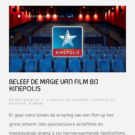
1 MAAND GELEDEN
BELEEF DE MAGIE VAN FILM BIJ
KINEPOLIS
DOOR
JESSIELLE
•
LIFESTYLE EN SHOPPEN
,
LIFESTYLE EN
SHOPPEN
,
ALMERE
Er gaat niets boven de ervaring van een film op het
grote scherm. Van spectaculaire actiefilms en
meeslepende drama’s tot hartverwarmende familiefilms