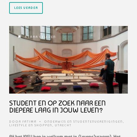
LEES VERDER
5 JAAR GELEDEN
STUDENT EN OP ZOEK NAAR EEN
DIEPERE LAAG IN JOUW LEVEN?
DOOR
FATIMA
•
ONDERWIJS EN STUDENTENVERENIGINGEN
,
LIFESTYLE EN SHOPPEN
,
UTRECHT
Bij het IPSU ben je welkom met je (levens)vragen). Het