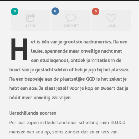
0
0
5
SHARE
COMMENT
LOVE
H
et is één van je grootste nachtmerries. Na een
leuke, spannende maar onveilige
nacht met
een studiegenoot, ontdek je irritaties in de
buurt van je geslachtsdelen
of heb je pijn bij het plassen.
Na een bezoekje aan de plaatselijke GGD is het
zeker: je
hebt een soa. Je slaat jezelf voor je kop en zweert dat je
nóóit meer
onveilig zal vrijen.
Verschillende soorten
Per jaar lopen in Nederland naar schatting ruim 110.000
mensen een soa op, soms zonder dat ze er iets van