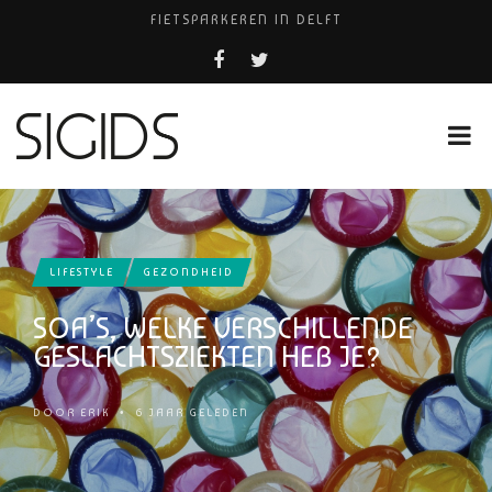
FIETSPARKEREN IN DELFT
PIZZERIA POMPEÏ ￼
BELEEF DE MAGIE VAN FILM BIJ KINEPOLIS
COCKTAILS ON THE SPOT!
HUISARTSENPRAKTIJK BINCK-ZORG
LIFESTYLE
GEZONDHEID
SOA’S, WELKE VERSCHILLENDE
GESLACHTSZIEKTEN HEB JE?
DOOR
ERIK
•
6 JAAR GELEDEN