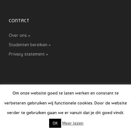
CONTACT
Over ons »
Studenten bereiken »
Privacy statement »
Om onze website goed te laten werken en constant te
verbeteren gebruiken wij functionele cookies. Door de website
© COPYRIGHT SI GIDS 2021-2022
verder te gebruiken gaan we er vanuit dat je dit goed vindt.
Meer lezen
OK