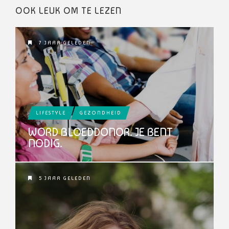
OOK LEUK OM TE LEZEN
7 JAAR GELEDEN
LIFESTYLE
GEZONDHEID
WORD BLOEDDONOR. JE BENT
NODIG.
5 JAAR GELEDEN