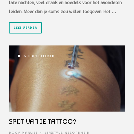
late nachten, veel drank en noedels voor het avondeten
leiden. Meer dan je soms zou willen toegeven. Het …
LEES VERDER
5 JAAR GELEDEN
SPIJT VAN JE TATTOO?
DOOR
MARLIES
•
LIFESTYLE
,
GEZONDHEID