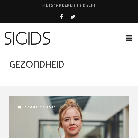
FIETSPARKEREN IN DELFT
PIZZERIA POMPEÏ ￼
BELEEF DE MAGIE VAN FILM BIJ KINEPOLIS
COCKTAILS ON THE SPOT!
HUISARTSENPRAKTIJK BINCK-ZORG
GEZONDHEID
3 JAAR GELEDEN