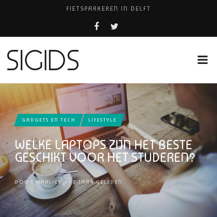
FIETSPARKEREN IN DELFT
PIZZERIA POMPEÏ ￼
USED PRODUCTS LEIDEN
BELEEF DE MAGIE VAN FILM BIJ KINEPOLIS
HUISARTSENPRAKTIJK BINCK-ZORG
GADGETS EN TECH
LIFESTYLE
WELKE LAPTOPS ZIJN HET BESTE
GESCHIKT VOOR HET STUDEREN?
DOOR
MARLIES
•
2 JAAR GELEDEN