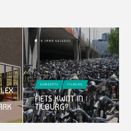
6 JAAR GELEDEN
GEMEENTE
TILBURG
LEX
FIETS KWIJT IN
ARK
TILBURG?