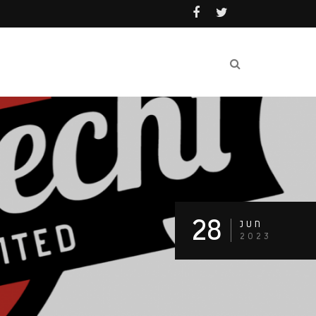
28
JUN
2023