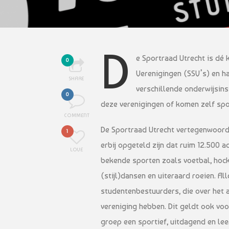
D
e Sportraad Utrecht is dé 
0
Verenigingen (SSV’s) en ha
SHARE
verschillende onderwijsinst
0
deze verenigingen of komen zelf sp
COMMENT
De Sportraad Utrecht vertegenwoordi
1
erbij opgeteld zijn dat ruim 12.500 
LOVE
bekende sporten zoals voetbal, hocke
(stijl)dansen en uiteraard roeien. A
studentenbestuurders, die over het 
vereniging hebben. Dit geldt ook voo
groep een sportief, uitdagend en le