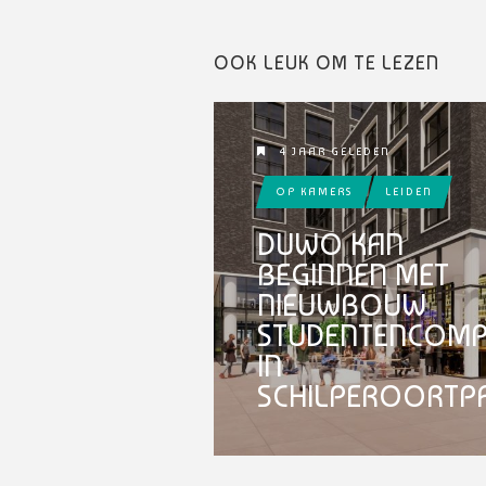
OOK LEUK OM TE LEZEN
4 JAAR GELEDEN
OP KAMERS
LEIDEN
DUWO KAN
BEGINNEN MET
NIEUWBOUW
STUDENTENCOMP
IN
SCHILPEROORTP